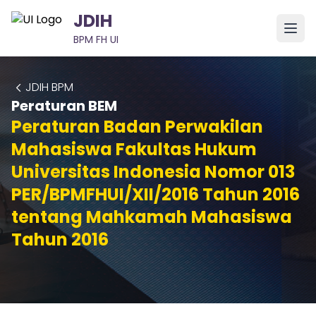
JDIH
BPM FH UI
JDIH BPM
Peraturan BEM
Peraturan Badan Perwakilan
Mahasiswa Fakultas Hukum
Universitas Indonesia Nomor 013
PER/BPMFHUI/XII/2016 Tahun 2016
tentang Mahkamah Mahasiswa
Tahun 2016